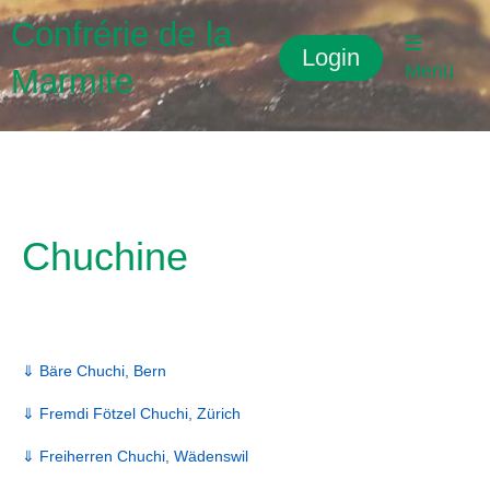
Confrérie de la
Login
Menü
Marmite
Chuchine
⇓ Bäre Chuchi, Bern
⇓ Fremdi Fötzel Chuchi, Zürich
⇓ Freiherren Chuchi, Wädenswil