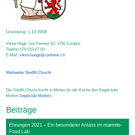
Gründung: 1.10.2008
Viktor Hügli
,
Les Fermes 52
,
1792 Cordast
Telefon
079 510 07 03
E-Mail:
viktor.huegli@confrerie.ch
Webseite Stedtli Chuchi
Die Stedtli-Chuchi kocht in Murten (in der Küche des Segelclubs
Murten
Segelclub Murten
)
Beiträge
Ehrungen 2021 – Ein besonderer Anlass im marmite-
Food Lab