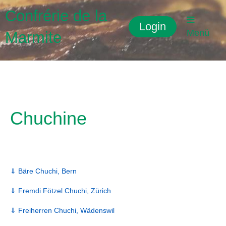
Confrérie de la
Login
Menü
Marmite
Chuchine
⇓ Bäre Chuchi, Bern
⇓ Fremdi Fötzel Chuchi, Zürich
⇓ Freiherren Chuchi, Wädenswil