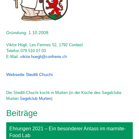
Gründung: 1.10.2008
Viktor Hügli
,
Les Fermes 52
,
1792 Cordast
Telefon
079 510 07 03
E-Mail:
viktor.huegli@confrerie.ch
Webseite Stedtli Chuchi
Die Stedtli-Chuchi kocht in Murten (in der Küche des Segelclubs
Murten
Segelclub Murten
)
Beiträge
Ehrungen 2021 – Ein besonderer Anlass im marmite-
Food Lab