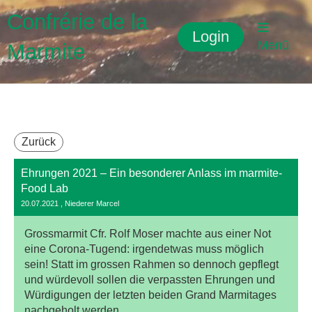
Confrérie de la
Login
Menü
Marmite
Zurück
Ehrungen 2021 – Ein besonderer Anlass im marmite-
Food Lab
20.07.2021
, Niederer Marcel
Grossmarmit Cfr. Rolf Moser machte aus einer Not
eine Corona-Tugend: irgendetwas muss möglich
sein! Statt im grossen Rahmen so dennoch gepflegt
und würdevoll sollen die verpassten Ehrungen und
Würdigungen der letzten beiden Grand Marmitages
nachgeholt werden.